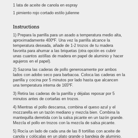
1 lata de aceite de canola en espray
1 pimiento rojo cortado estilo julienne
Instructions
Prepara la parrilla para un asado a temperatura medio alta,
aproximadamente 400ºF. Una vez la parrilla alcance la
temperatura deseada, añade de 1-2 trozos de tu madera
favorita para ahumar a las briquetas (otra opción es cubrir
unas cuantos astillas de madera en papel de aluminio y hacer
agujeros en el papel).
Sazona las caderas de pollo generosamente por ambos
lados con adobo seco para barbacoa. Coloca las caderas en la
parrilla y cocina por 5 minutos por lado hasta que alcancen
una temperatura interna de 165ºF.
Retira las caderas de la parrilla y déjalas reposar por 5
minutos antes de cortarlas en trozos.
Mientras el pollo descansa, combina el queso azul y el
mozzarella en un tazón mediano y mezcla bien. Combina la
mantequilla derretida con la salsa picante en un tazón grande.
Mezcla el pollo en trozos con la mezcla de salsa picante.
Rocía un lado de cada una de las 8 tortillas con aceite de
canola y colócalas en un plato grande o bandeja de aluminio.