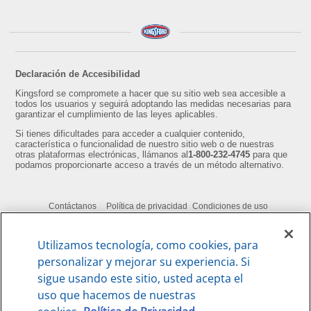
Declaración de Accesibilidad
Kingsford se compromete a hacer que su sitio web sea accesible a
todos los usuarios y seguirá adoptando las medidas necesarias para
garantizar el cumplimiento de las leyes aplicables.
Si tienes dificultades para acceder a cualquier contenido,
característica o funcionalidad de nuestro sitio web o de nuestras
otras plataformas electrónicas, llámanos al
1-800-232-4745
para que
podamos proporcionarte acceso a través de un método alternativo.
Contáctanos
Política de privacidad
Condiciones de uso
Configuración de cookies
Tus Opciones de Privacidad
Utilizamos tecnología, como cookies, para
©2026 Kingsford Products Company. All Rights Reserved.
personalizar y mejorar su experiencia. Si
sigue usando este sitio, usted acepta el
uso que hacemos de nuestras