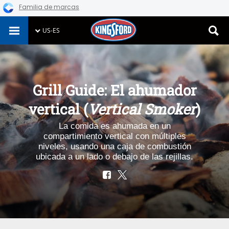
Familia de marcas
Skip
US-ES
to
content
Grill Guide: El ahumador
vertical (
Vertical Smoker
)
La comida es ahumada en un
compartimiento vertical con múltiples
niveles, usando una caja de combustión
ubicada a un lado o debajo de las rejillas.