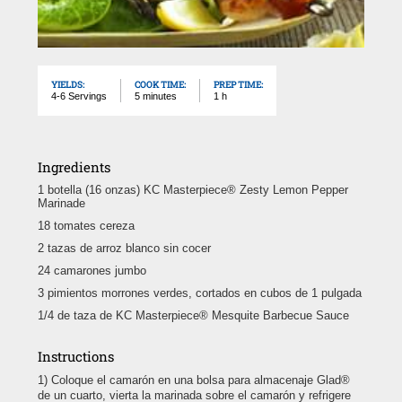
YIELDS:
COOK TIME:
PREP TIME:
4-6 Servings
5 minutes
1 h
Ingredients
1 botella (16 onzas) KC Masterpiece® Zesty Lemon Pepper
Marinade
18 tomates cereza
2 tazas de arroz blanco sin cocer
24 camarones jumbo
3 pimientos morrones verdes, cortados en cubos de 1 pulgada
1/4 de taza de KC Masterpiece® Mesquite Barbecue Sauce
Instructions
Coloque el camarón en una bolsa para almacenaje Glad®
de un cuarto, vierta la marinada sobre el camarón y refrigere