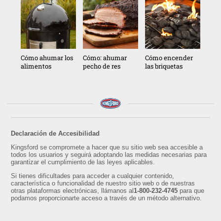
colgantes.
• No agregues carbones Match Light® después de que el
fuego esté encendido. Si necesitas añadir más carbón, usa
las briquetas Kingsford® Original Charcoal.
• Asegúrate de que las cenizas estén frías antes de
desecharlas.
• No debe usarse en parrillas para ahumar (ahumadores) con
Cómo ahumar los
Cómo: ahumar
Cómo encender
agua.
alimentos
pecho de res
las briquetas
• Advertencia de la Propuesta 65 de California: La combustión
de este producto, al igual que otros métodos de cocción,
produce monóxido de carbono y otras sustancias conocidas
por el Estado de California como causantes de cáncer,
defectos de nacimiento y otros trastornos reproductivos.
Declaración de Accesibilidad
Kingsford se compromete a hacer que su sitio web sea accesible a
todos los usuarios y seguirá adoptando las medidas necesarias para
garantizar el cumplimiento de las leyes aplicables.
Si tienes dificultades para acceder a cualquier contenido,
característica o funcionalidad de nuestro sitio web o de nuestras
otras plataformas electrónicas, llámanos al
1-800-232-4745
para que
podamos proporcionarte acceso a través de un método alternativo.