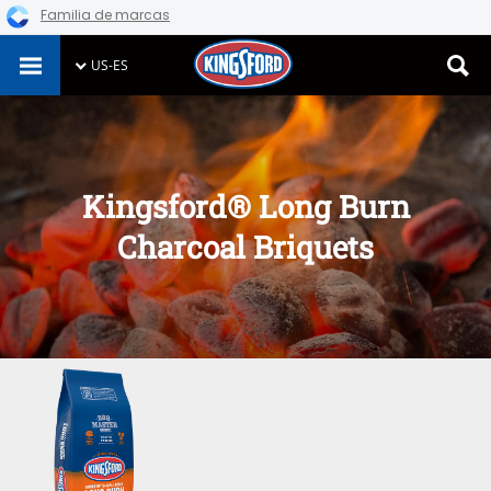
Familia de marcas
Skip
US-ES
to
content
Kingsford® Long Burn
Charcoal Briquets