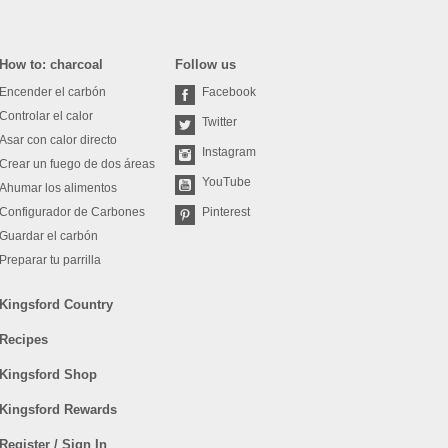
How to: charcoal
Follow us
Encender el carbón
Facebook
Controlar el calor
Twitter
Asar con calor directo
Instagram
Crear un fuego de dos áreas
YouTube
Ahumar los alimentos
Configurador de Carbones
Pinterest
Guardar el carbón
Preparar tu parrilla
Kingsford Country
Recipes
Kingsford Shop
Kingsford Rewards
Register / Sign In