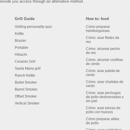
rovide you access through an alternative method.
Grill Guide
How to: food
Grilling personality quiz
Cómo preparar
hamburguesas
Kettle
Cómo: asar filetes de
Brazier
res
Portable
Cómo: ahumar pecho
de res
Hibachi
Cómo: ahumar costillas
Ceramic Grill
de cerdo
Santa Maria grill
Cómo: asar paleta de
cerdo
Ranch Kettle
Cómo: asar chuletas de
Bullet Smoker
cerdo
Barrel Smoker
Cómo: asar pechugas
Offset Smoker
de pollo deshuesadas y
sin piel
Vertical Smoker
Cómo: asar piezas de
pollo con huesos
Cómo preparar alitas
de pollo