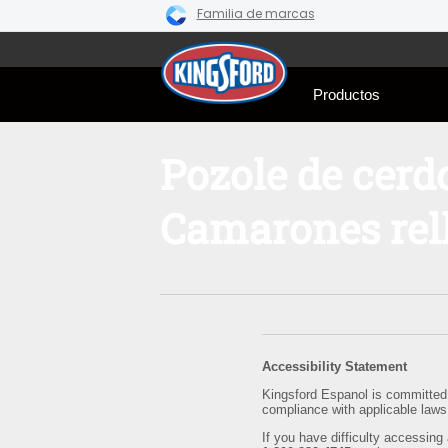
Familia de marcas
Skip
to
content
Productos
Pozole de cerd
Camarones rel
Accessibility Statement
Kingsford Espanol is committed t
compliance with applicable laws
If you have difficulty accessing 