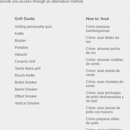
rovide you access through an alternative method.
Grill Guide
How to: food
Grilling personality quiz
Cómo preparar
hamburguesas
Kettle
Cómo: asar filetes de
Brazier
res
Portable
Cómo: ahumar pecho
de res
Hibachi
Cómo: ahumar costillas
Ceramic Grill
de cerdo
Santa Maria grill
Cómo: asar paleta de
cerdo
Ranch Kettle
Cómo: asar chuletas de
Bullet Smoker
cerdo
Barrel Smoker
Cómo: asar pechugas
Offset Smoker
de pollo deshuesadas y
sin piel
Vertical Smoker
Cómo: asar piezas de
pollo con huesos
Cómo preparar alitas
de pollo