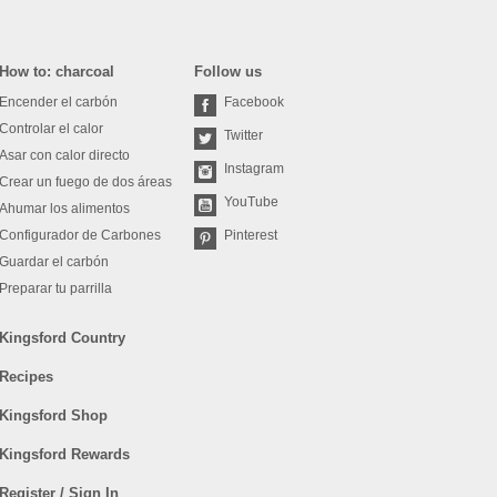
How to: charcoal
Follow us
Encender el carbón
Facebook
Controlar el calor
Twitter
Asar con calor directo
Instagram
Crear un fuego de dos áreas
YouTube
Ahumar los alimentos
Configurador de Carbones
Pinterest
Guardar el carbón
Preparar tu parrilla
Kingsford Country
Recipes
Kingsford Shop
Kingsford Rewards
Register / Sign In