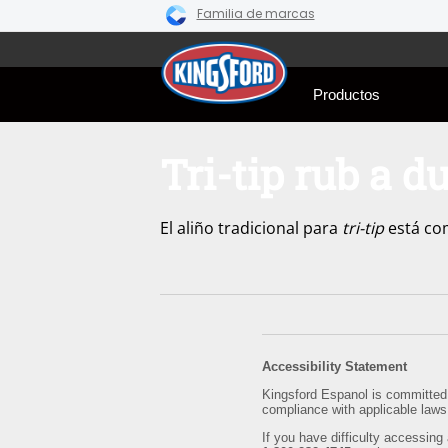
Familia de marcas
Skip
to
content
Productos
Tri-tip rub a d
El aliño tradicional para
tri-tip
está com
Accessibility Statement
Kingsford Espanol is committed t
compliance with applicable laws
If you have difficulty accessing 