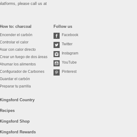
platforms, please call us at
How to: charcoal
Follow us
Encender el carbón
Facebook
Controlar el calor
Twitter
Asar con calor directo
Instagram
Crear un fuego de dos áreas
YouTube
Ahumar los alimentos
Configurador de Carbones
Pinterest
Guardar el carbón
Preparar tu parrilla
Kingsford Country
Recipes
Kingsford Shop
Kingsford Rewards