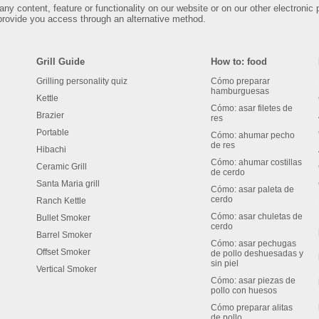
any content, feature or functionality on our website or on our other electronic 
rovide you access through an alternative method.
Grill Guide
How to: food
Grilling personality quiz
Cómo preparar
hamburguesas
Kettle
Cómo: asar filetes de
Brazier
res
Portable
Cómo: ahumar pecho
de res
Hibachi
Cómo: ahumar costillas
Ceramic Grill
de cerdo
Santa Maria grill
Cómo: asar paleta de
cerdo
Ranch Kettle
Cómo: asar chuletas de
Bullet Smoker
cerdo
Barrel Smoker
Cómo: asar pechugas
Offset Smoker
de pollo deshuesadas y
sin piel
Vertical Smoker
Cómo: asar piezas de
pollo con huesos
Cómo preparar alitas
de pollo