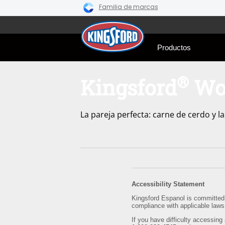
Familia de marcas
Skip
to
content
Productos
®
Kingsford
Woo
La pareja perfecta: carne de cerdo y 
Accessibility Statement
Kingsford Espanol is committed t
compliance with applicable laws
If you have difficulty accessing 