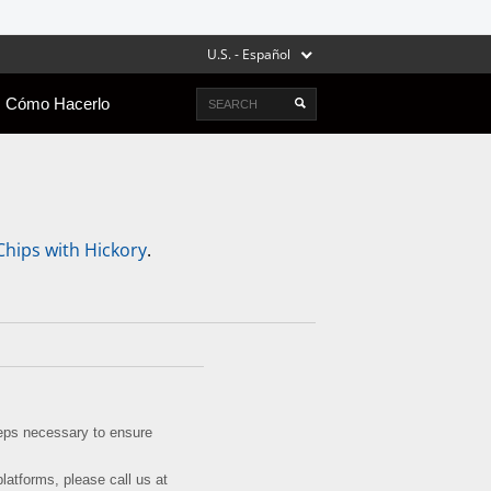
U.S. - Español
Search
Cómo Hacerlo
ips with Hickory
.
steps necessary to ensure
platforms, please call us at