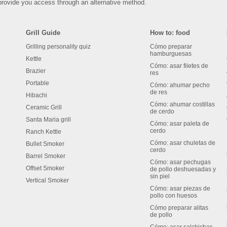
rovide you access through an alternative method.
Grill Guide
How to: food
Grilling personality quiz
Cómo preparar
hamburguesas
Kettle
Cómo: asar filetes de
Brazier
res
Portable
Cómo: ahumar pecho
de res
Hibachi
Cómo: ahumar costillas
Ceramic Grill
de cerdo
Santa Maria grill
Cómo: asar paleta de
cerdo
Ranch Kettle
Cómo: asar chuletas de
Bullet Smoker
cerdo
Barrel Smoker
Cómo: asar pechugas
Offset Smoker
de pollo deshuesadas y
sin piel
Vertical Smoker
Cómo: asar piezas de
pollo con huesos
Cómo preparar alitas
de pollo