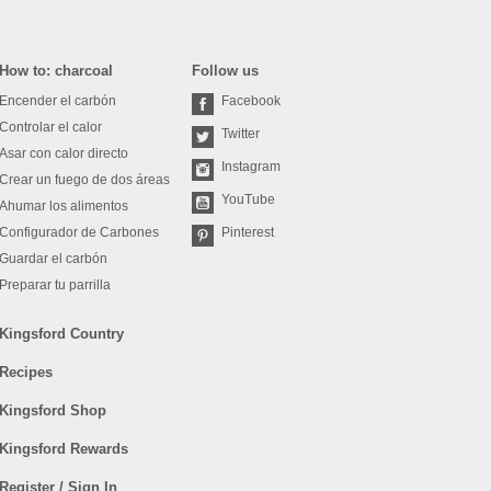
How to: charcoal
Follow us
Encender el carbón
Facebook
Controlar el calor
Twitter
Asar con calor directo
Instagram
Crear un fuego de dos áreas
YouTube
Ahumar los alimentos
Configurador de Carbones
Pinterest
Guardar el carbón
Preparar tu parrilla
Kingsford Country
Recipes
Kingsford Shop
Kingsford Rewards
Register / Sign In