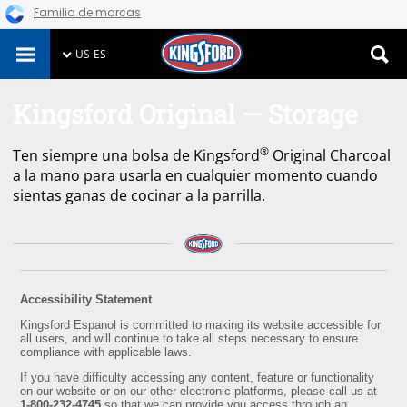
Familia de marcas
Skip
US-ES
to
content
Kingsford Original — Storage
®
Ten siempre una bolsa de Kingsford
Original Charcoal
a la mano para usarla en cualquier momento cuando
sientas ganas de cocinar a la parrilla.
Accessibility Statement
Kingsford Espanol is committed to making its website accessible for
all users, and will continue to take all steps necessary to ensure
compliance with applicable laws.
If you have difficulty accessing any content, feature or functionality
on our website or on our other electronic platforms, please call us at
1-800-232-4745
so that we can provide you access through an