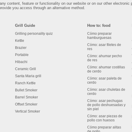
any content, feature or functionality on our website or on our other electronic 
rovide you access through an alternative method.
Grill Guide
How to: food
Grilling personality quiz
Cómo preparar
hamburguesas
Kettle
Cómo: asar filetes de
Brazier
res
Portable
Cómo: ahumar pecho
de res
Hibachi
Cómo: ahumar costillas
Ceramic Grill
de cerdo
Santa Maria grill
Cómo: asar paleta de
cerdo
Ranch Kettle
Cómo: asar chuletas de
Bullet Smoker
cerdo
Barrel Smoker
Cómo: asar pechugas
Offset Smoker
de pollo deshuesadas y
sin piel
Vertical Smoker
Cómo: asar piezas de
pollo con huesos
Cómo preparar alitas
de pollo