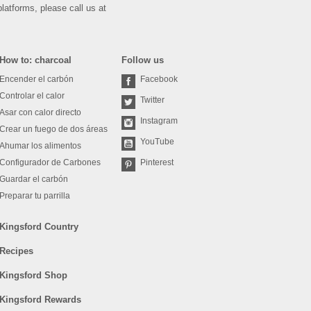
platforms, please call us at
How to: charcoal
Follow us
Encender el carbón
Facebook
Controlar el calor
Twitter
Asar con calor directo
Instagram
Crear un fuego de dos áreas
YouTube
Ahumar los alimentos
Configurador de Carbones
Pinterest
Guardar el carbón
Preparar tu parrilla
Kingsford Country
Recipes
Kingsford Shop
Kingsford Rewards